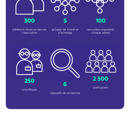
300
5
100
adhérents réunis au sein de
groupes de travail et
rencontres organisées
l’association
d’échange
chaque année
2 500
250
6
participants
scientifiques
dispositifs de recherche